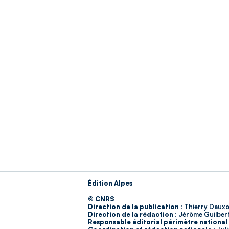
Édition Alpes
© CNRS
Direction de la publication :
Thierry Dauxo
Direction de la rédaction :
Jérôme Guilber
Responsable éditorial périmètre national 