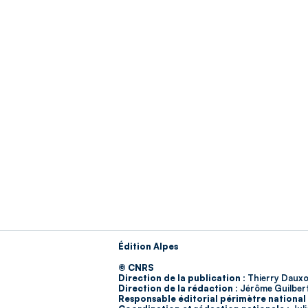
Édition Alpes
© CNRS
Direction de la publication :
Thierry Dauxo
Direction de la rédaction :
Jérôme Guilber
Responsable éditorial périmètre national 