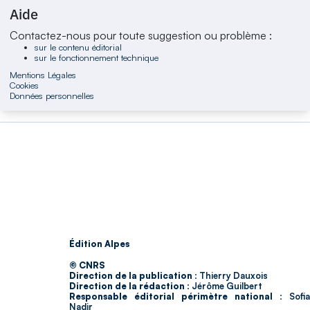
Aide
Contactez-nous pour toute suggestion ou problème :
sur le contenu éditorial
sur le fonctionnement technique
Mentions Légales
Cookies
Données personnelles
Édition Alpes
© CNRS
Direction de la publication :
Thierry Dauxois
Direction de la rédaction :
Jérôme Guilbert
Responsable éditorial périmètre national :
Sofia
Nadir