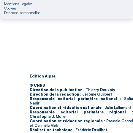
Mentions Légales
Cookies
Données personnelles
Édition Alpes
© CNRS
Direction de la publication :
Thierry Dauxois
Direction de la rédaction :
Jérôme Guilbert
Responsable éditorial périmètre national :
Sofia
Nadir
Coordination et rédaction nationale :
Julie Lallemant
Responsable éditorial périmètre régional :
Christophe J. Muller
Coordination et rédaction régionale :
Pascale Carrel
et Carméla Meli
Réalisation technique :
Frédéric Druilhet