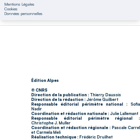
Mentions Légales
Cookies
Données personnelles
Édition Alpes
© CNRS
Direction de la publication :
Thierry Dauxois
Direction de la rédaction :
Jérôme Guilbert
Responsable éditorial périmètre national :
Sofia
Nadir
Coordination et rédaction nationale :
Julie Lallemant
Responsable éditorial périmètre régional :
Christophe J. Muller
Coordination et rédaction régionale :
Pascale Carrel
et Carméla Meli
Réalisation technique :
Frédéric Druilhet