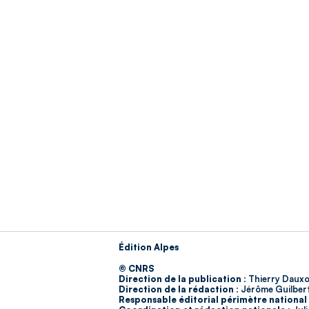
Édition Alpes
© CNRS
Direction de la publication :
Thierry Dauxo
Direction de la rédaction :
Jérôme Guilber
Responsable éditorial périmètre national 