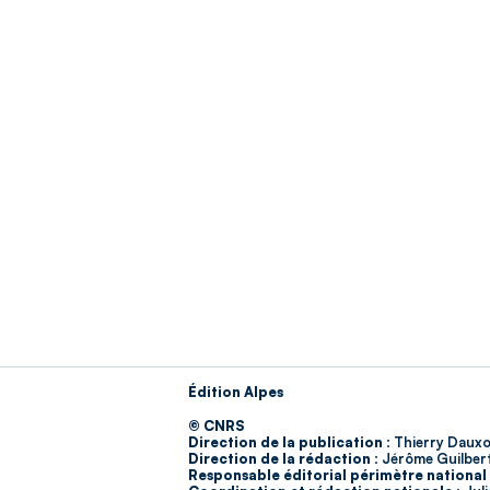
Édition Alpes
© CNRS
Direction de la publication :
Thierry Dauxo
Direction de la rédaction :
Jérôme Guilber
Responsable éditorial périmètre national 