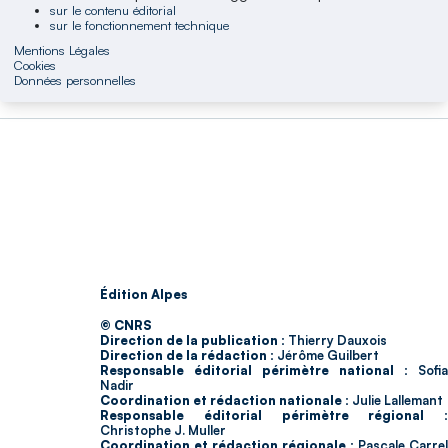
sur le contenu éditorial
sur le fonctionnement technique
Mentions Légales
Cookies
Données personnelles
Édition Alpes
© CNRS
Direction de la publication :
Thierry Dauxois
Direction de la rédaction :
Jérôme Guilbert
Responsable éditorial périmètre national :
Sofia
Nadir
Coordination et rédaction nationale :
Julie Lallemant
Responsable éditorial périmètre régional :
Christophe J. Muller
Coordination et rédaction régionale :
Pascale Carrel