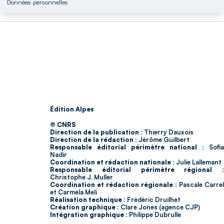
Données personnelles
Édition Alpes
© CNRS
Direction de la publication :
Thierry Dauxois
Direction de la rédaction :
Jérôme Guilbert
Responsable éditorial périmètre national :
Sofia
Nadir
Coordination et rédaction nationale :
Julie Lallemant
Responsable éditorial périmètre régional :
Christophe J. Muller
Coordination et rédaction régionale :
Pascale Carrel
et Carméla Meli
Réalisation technique :
Frédéric Druilhet
Création graphique :
Clare Jones (agence CJP)
Intégration graphique :
Philippe Dubrulle