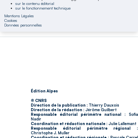
sur le contenu éditorial
sur le fonctionnement technique
Mentions Légales
Cookies
Données personnelles
Édition Alpes
© CNRS
Direction de la publication :
Thierry Dauxois
Direction de la rédaction :
Jérôme Guilbert
Responsable éditorial périmètre national :
Sofia
Nadir
Coordination et rédaction nationale :
Julie Lallemant
Responsable éditorial périmètre régional :
Christophe J. Muller
Coordination et rédaction régionale :
Pascale Carrel