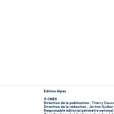
Édition Alpes
© CNRS
Direction de la publication :
Thierry Dauxo
Direction de la rédaction :
Jérôme Guilber
Responsable éditorial périmètre national 