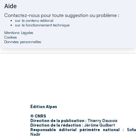
Aide
Contactez-nous pour toute suggestion ou problème :
sur le contenu éditorial
sur le fonctionnement technique
Mentions Légales
Cookies
Données personnelles
Édition Alpes
© CNRS
Direction de la publication :
Thierry Dauxois
Direction de la rédaction :
Jérôme Guilbert
Responsable éditorial périmètre national :
Sofia
Nadir