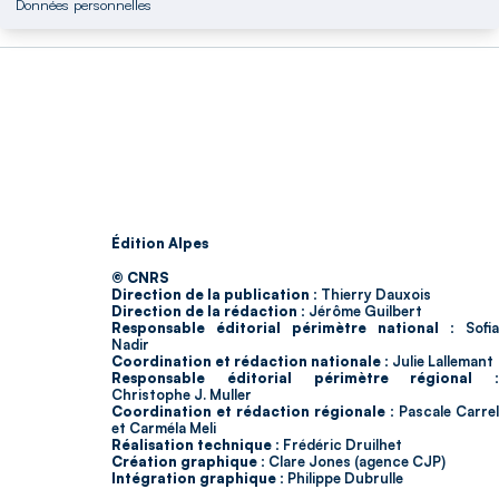
Données personnelles
Édition Alpes
© CNRS
Direction de la publication :
Thierry Dauxois
Direction de la rédaction :
Jérôme Guilbert
Responsable éditorial périmètre national :
Sofia
Nadir
Coordination et rédaction nationale :
Julie Lallemant
Responsable éditorial périmètre régional :
Christophe J. Muller
Coordination et rédaction régionale :
Pascale Carrel
et Carméla Meli
Réalisation technique :
Frédéric Druilhet
Création graphique :
Clare Jones (agence CJP)
Intégration graphique :
Philippe Dubrulle