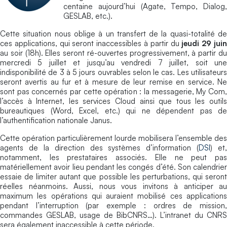
centaine aujourd’hui (Agate, Tempo, Dialog,
GESLAB, etc.).
Cette situation nous oblige à un transfert de la quasi-totalité de
ces applications, qui seront inaccessibles à partir du
jeudi 29 jui
au soir (18h). Elles seront ré-ouvertes progressivement, à partir du
mercredi 5 juillet et jusqu’au vendredi 7 juillet, soit une
indisponibilité de 3 à 5 jours ouvrables selon le cas. Les utilisateurs
seront avertis au fur et à mesure de leur remise en service. Ne
sont pas concernés par cette opération : la messagerie, My Com,
l’accès à Internet, les services Cloud ainsi que tous les outils
bureautiques (Word, Excel, etc.) qui ne dépendent pas de
l’authentification nationale Janus.
Cette opération particulièrement lourde mobilisera l’ensemble des
agents de la direction des systèmes d’information (
DSI
) et,
notamment, les prestataires associés. Elle ne peut pas
matériellement avoir lieu pendant les congés d’été. Son calendrier
essaie de limiter autant que possible les perturbations, qui seront
réelles néanmoins. Aussi, nous vous invitons à anticiper au
maximum les opérations qui auraient mobilisé ces applications
pendant l’interruption (par exemple : ordres de mission,
commandes GESLAB, usage de BibCNRS…). L’intranet du CNRS
sera également inaccessible à cette période.