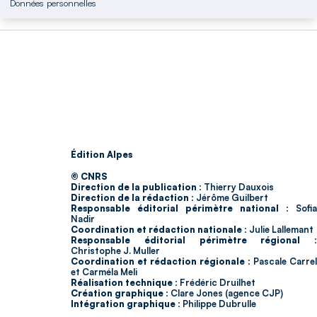
Données personnelles
Édition Alpes
© CNRS
Direction de la publication :
Thierry Dauxois
Direction de la rédaction :
Jérôme Guilbert
Responsable éditorial périmètre national :
Sofia
Nadir
Coordination et rédaction nationale :
Julie Lallemant
Responsable éditorial périmètre régional :
Christophe J. Muller
Coordination et rédaction régionale :
Pascale Carrel
et Carméla Meli
Réalisation technique :
Frédéric Druilhet
Création graphique :
Clare Jones (agence CJP)
Intégration graphique :
Philippe Dubrulle