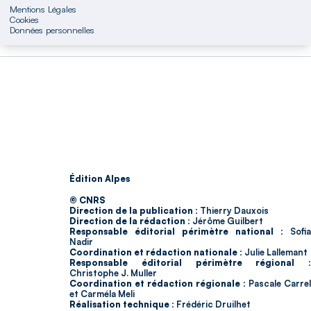
Mentions Légales
Cookies
Données personnelles
Édition Alpes
© CNRS
Direction de la publication :
Thierry Dauxois
Direction de la rédaction :
Jérôme Guilbert
Responsable éditorial périmètre national :
Sofia
Nadir
Coordination et rédaction nationale :
Julie Lallemant
Responsable éditorial périmètre régional :
Christophe J. Muller
Coordination et rédaction régionale :
Pascale Carrel
et Carméla Meli
Réalisation technique :
Frédéric Druilhet