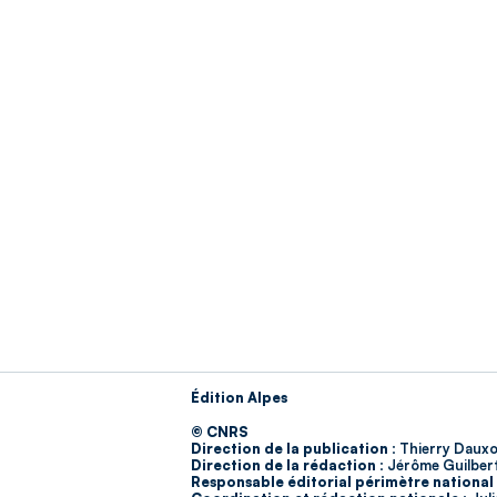
Édition Alpes
© CNRS
Direction de la publication :
Thierry Dauxo
Direction de la rédaction :
Jérôme Guilber
Responsable éditorial périmètre national 