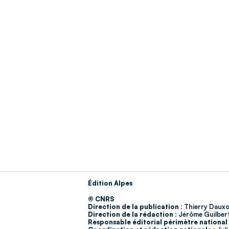
Édition Alpes
© CNRS
Direction de la publication :
Thierry Dauxo
Direction de la rédaction :
Jérôme Guilber
Responsable éditorial périmètre national 