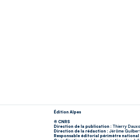
Édition Alpes
© CNRS
Direction de la publication :
Thierry Dauxo
Direction de la rédaction :
Jérôme Guilber
Responsable éditorial périmètre national 