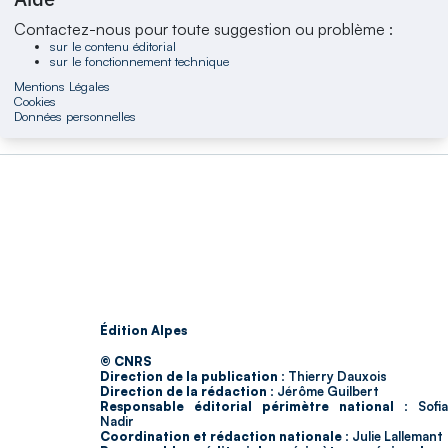
Contactez-nous pour toute suggestion ou problème :
sur le contenu éditorial
sur le fonctionnement technique
Mentions Légales
Cookies
Données personnelles
Édition Alpes
© CNRS
Direction de la publication :
Thierry Dauxois
Direction de la rédaction :
Jérôme Guilbert
Responsable éditorial périmètre national :
Sofia
Nadir
Coordination et rédaction nationale :
Julie Lallemant