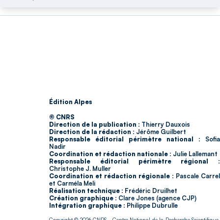
Édition Alpes
© CNRS
Direction de la publication :
Thierry Dauxois
Direction de la rédaction :
Jérôme Guilbert
Responsable éditorial périmètre national :
Sofia
Nadir
Coordination et rédaction nationale :
Julie Lallemant
Responsable éditorial périmètre régional :
Christophe J. Muller
Coordination et rédaction régionale :
Pascale Carrel
et Carméla Meli
Réalisation technique :
Frédéric Druilhet
Création graphique :
Clare Jones (agence CJP)
Intégration graphique :
Philippe Dubrulle