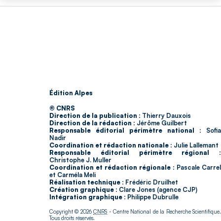
Édition Alpes
© CNRS
Direction de la publication :
Thierry Dauxois
Direction de la rédaction :
Jérôme Guilbert
Responsable éditorial périmètre national :
Sofia
Nadir
Coordination et rédaction nationale :
Julie Lallemant
Responsable éditorial périmètre régional :
Christophe J. Muller
Coordination et rédaction régionale :
Pascale Carrel
et Carméla Meli
Réalisation technique :
Frédéric Druilhet
Création graphique :
Clare Jones (agence CJP)
Intégration graphique :
Philippe Dubrulle
Copyright © 2026
CNRS
- Centre National de la Recherche Scientifique
Tous droits réservés.