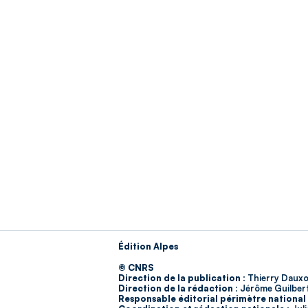
Édition Alpes
© CNRS
Direction de la publication :
Thierry Dauxo
Direction de la rédaction :
Jérôme Guilber
Responsable éditorial périmètre national 