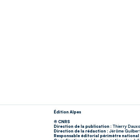
Édition Alpes
© CNRS
Direction de la publication :
Thierry Dauxo
Direction de la rédaction :
Jérôme Guilber
Responsable éditorial périmètre national 