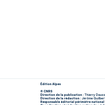
Édition Alpes
© CNRS
Direction de la publication :
Thierry Dauxo
Direction de la rédaction :
Jérôme Guilber
Responsable éditorial périmètre national 