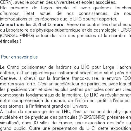
CERN), avec le soutien des universités et écoles associées.
Elle présente de façon simple et avec quelques touches
d’humour, l’état actuel de nos connaissances, de nos
interrogations et les réponses que le LHC pourrait apporter.
Animations les 3, 4 et 5 mars
: Venez rencontrer les chercheur
du Laboratoire de physique subatomique et de cosmologie - LPSC
(CNRS/UJF/INPG) autour du train des particules et la chambre à
étincelles !
Pour en savoir plus
Le Grand collisionneur de hadrons ou LHC pour Large Hadron
collider, est un gigantesque instrument scientifique situé près de
Genève, à cheval sur la frontière franco-suisse, à environ 100
mètres sous terre. C’est un accélérateur de particules, avec lequel
les physiciens vont étudier les plus petites particules connues : les
composants fondamentaux de la matière. Le LHC va révolutionner
notre compréhension du monde, de l’infiniment petit, à l'intérieur
des atomes, à l’infiniment grand de l’Univers.
À l’aube du démarrage de ce LHC, l‘Institut national de physique
nucléaire et de physique des particules (IN2P3/CNRS) présente en
simultané, dans 10 villes de France, une exposition destinée au
grand public. Outre une présentation du LHC, cette exposition