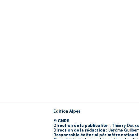
Édition Alpes
© CNRS
Direction de la publication :
Thierry Dauxo
Direction de la rédaction :
Jérôme Guilber
Responsable éditorial périmètre national 