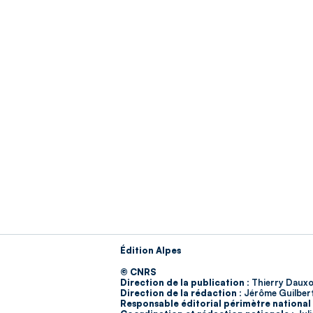
Édition Alpes
© CNRS
Direction de la publication :
Thierry Dauxo
Direction de la rédaction :
Jérôme Guilber
Responsable éditorial périmètre national 