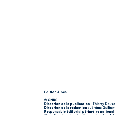
Édition Alpes
© CNRS
Direction de la publication :
Thierry Dauxo
Direction de la rédaction :
Jérôme Guilber
Responsable éditorial périmètre national 