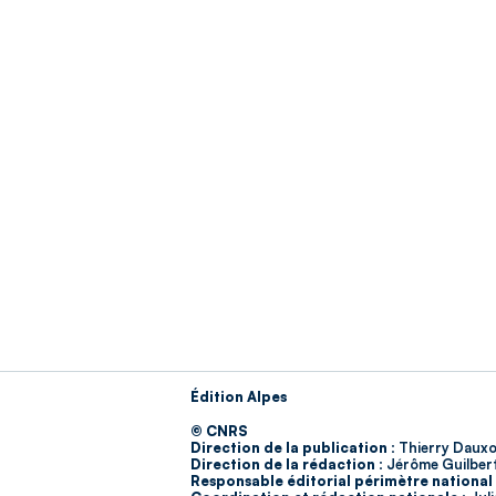
Édition Alpes
© CNRS
Direction de la publication :
Thierry Dauxo
Direction de la rédaction :
Jérôme Guilber
Responsable éditorial périmètre national 