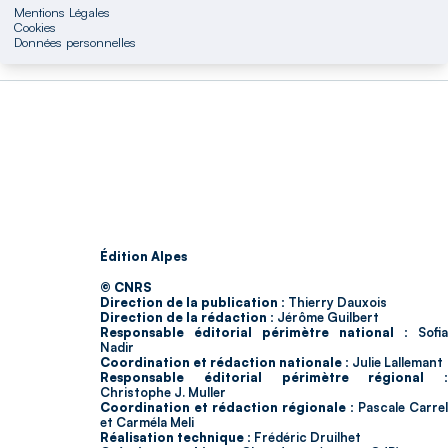
Mentions Légales
Cookies
Données personnelles
Édition Alpes
© CNRS
Direction de la publication :
Thierry Dauxois
Direction de la rédaction :
Jérôme Guilbert
Responsable éditorial périmètre national :
Sofia
Nadir
Coordination et rédaction nationale :
Julie Lallemant
Responsable éditorial périmètre régional :
Christophe J. Muller
Coordination et rédaction régionale :
Pascale Carrel
et Carméla Meli
Réalisation technique :
Frédéric Druilhet