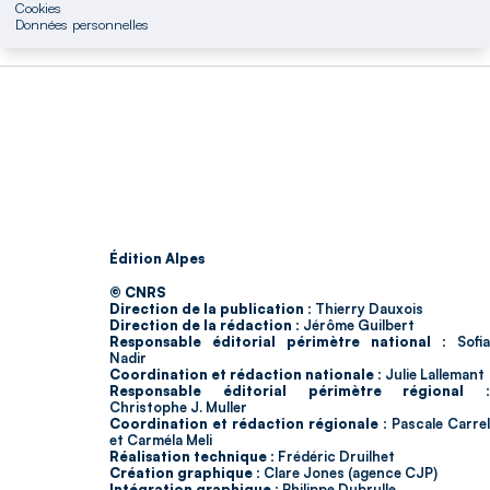
Cookies
Données personnelles
Édition Alpes
© CNRS
Direction de la publication :
Thierry Dauxois
Direction de la rédaction :
Jérôme Guilbert
Responsable éditorial périmètre national :
Sofia
Nadir
Coordination et rédaction nationale :
Julie Lallemant
Responsable éditorial périmètre régional :
Christophe J. Muller
Coordination et rédaction régionale :
Pascale Carrel
et Carméla Meli
Réalisation technique :
Frédéric Druilhet
Création graphique :
Clare Jones (agence CJP)
Intégration graphique :
Philippe Dubrulle