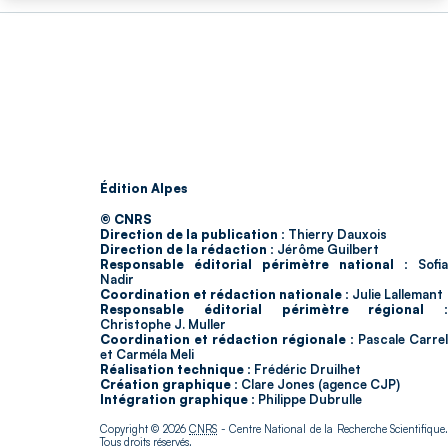
Édition Alpes
© CNRS
Direction de la publication :
Thierry Dauxois
Direction de la rédaction :
Jérôme Guilbert
Responsable éditorial périmètre national :
Sofia
Nadir
Coordination et rédaction nationale :
Julie Lallemant
Responsable éditorial périmètre régional :
Christophe J. Muller
Coordination et rédaction régionale :
Pascale Carrel
et Carméla Meli
Réalisation technique :
Frédéric Druilhet
Création graphique :
Clare Jones (agence CJP)
Intégration graphique :
Philippe Dubrulle
Copyright © 2026
CNRS
- Centre National de la Recherche Scientifique
Tous droits réservés.