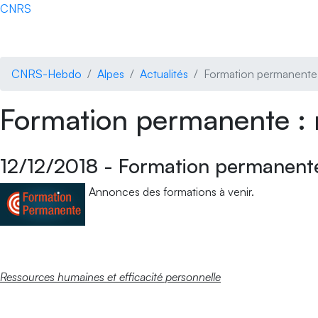
Accédez directement au contenu de la page
CNRS
Accueil national
La lettre
Actualités
CNRS-Hebdo
Alpes
Actualités
Formation permanente 
Formation permanente : 
12/12/2018
-
Formation permanente
Annonces des formations à venir.
Ressources humaines et efficacité personnelle