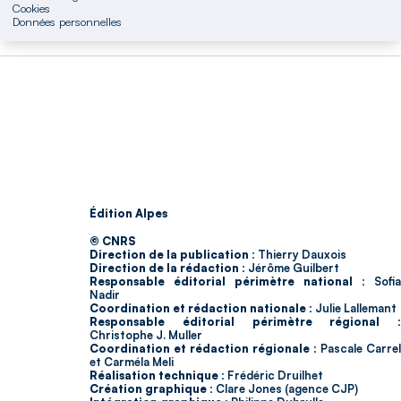
Cookies
Données personnelles
Édition Alpes
© CNRS
Direction de la publication :
Thierry Dauxois
Direction de la rédaction :
Jérôme Guilbert
Responsable éditorial périmètre national :
Sofia
Nadir
Coordination et rédaction nationale :
Julie Lallemant
Responsable éditorial périmètre régional :
Christophe J. Muller
Coordination et rédaction régionale :
Pascale Carrel
et Carméla Meli
Réalisation technique :
Frédéric Druilhet
Création graphique :
Clare Jones (agence CJP)