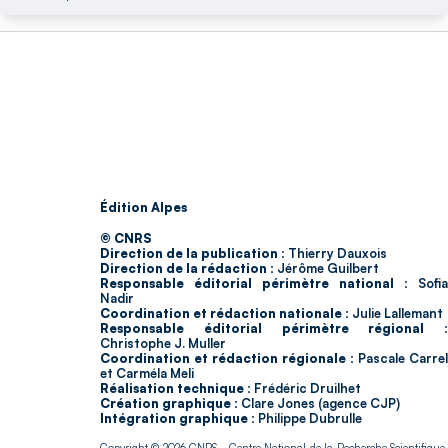
Édition Alpes
© CNRS
Direction de la publication :
Thierry Dauxois
Direction de la rédaction :
Jérôme Guilbert
Responsable éditorial périmètre national :
Sofia
Nadir
Coordination et rédaction nationale :
Julie Lallemant
Responsable éditorial périmètre régional :
Christophe J. Muller
Coordination et rédaction régionale :
Pascale Carrel
et Carméla Meli
Réalisation technique :
Frédéric Druilhet
Création graphique :
Clare Jones (agence CJP)
Intégration graphique :
Philippe Dubrulle