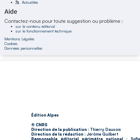
Actualités
Aide
Contactez-nous pour toute suggestion ou problème :
sur le contenu éditorial
sur le fonctionnement technique
Mentions Légales
Cookies
Données personnelles
Édition Alpes
© CNRS
Direction de la publication :
Thierry Dauxois
Direction de la rédaction :
Jérôme Guilbert
Responsable éditorial périmètre national :
Sofia