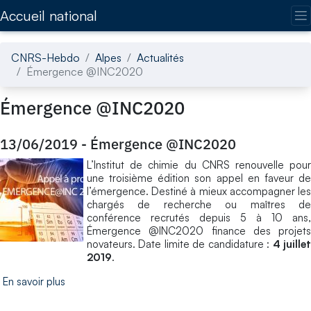
Accédez directement au contenu de la page
Accueil national
CNRS-Hebdo
Alpes
Actualités
Émergence @INC2020
Émergence @INC2020
13/06/2019
-
Émergence @INC2020
L’Institut de chimie du CNRS renouvelle pour
une troisième édition son appel en faveur de
l’émergence. Destiné à mieux accompagner les
chargés de recherche ou maîtres de
conférence recrutés depuis 5 à 10 ans,
Émergence @INC2020 finance des projets
novateurs. Date limite de candidature :
4 juille
2019
.
En savoir plus