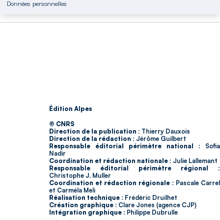
Données personnelles
Édition Alpes
© CNRS
Direction de la publication :
Thierry Dauxois
Direction de la rédaction :
Jérôme Guilbert
Responsable éditorial périmètre national :
Sofia
Nadir
Coordination et rédaction nationale :
Julie Lallemant
Responsable éditorial périmètre régional :
Christophe J. Muller
Coordination et rédaction régionale :
Pascale Carrel
et Carméla Meli
Réalisation technique :
Frédéric Druilhet
Création graphique :
Clare Jones (agence CJP)
Intégration graphique :
Philippe Dubrulle