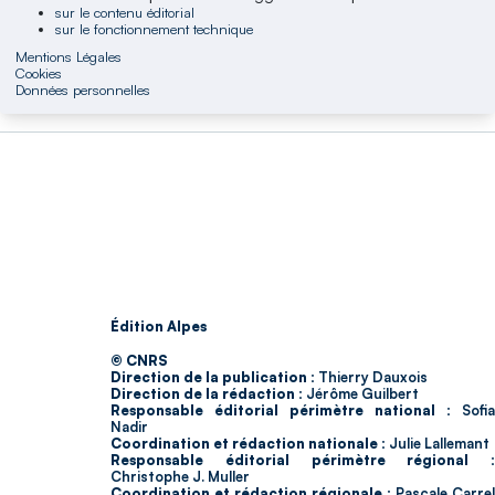
sur le contenu éditorial
sur le fonctionnement technique
Mentions Légales
Cookies
Données personnelles
Édition Alpes
© CNRS
Direction de la publication :
Thierry Dauxois
Direction de la rédaction :
Jérôme Guilbert
Responsable éditorial périmètre national :
Sofia
Nadir
Coordination et rédaction nationale :
Julie Lallemant
Responsable éditorial périmètre régional :
Christophe J. Muller
Coordination et rédaction régionale :
Pascale Carrel