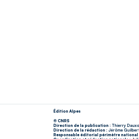
Édition Alpes
© CNRS
Direction de la publication :
Thierry Dauxo
Direction de la rédaction :
Jérôme Guilber
Responsable éditorial périmètre national 