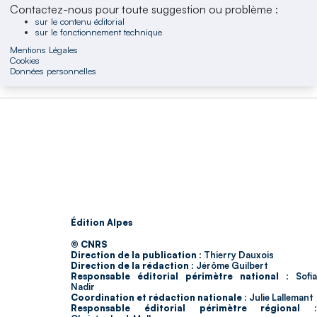
Contactez-nous pour toute suggestion ou problème :
sur le contenu éditorial
sur le fonctionnement technique
Mentions Légales
Cookies
Données personnelles
Édition Alpes
© CNRS
Direction de la publication :
Thierry Dauxois
Direction de la rédaction :
Jérôme Guilbert
Responsable éditorial périmètre national :
Sofia
Nadir
Coordination et rédaction nationale :
Julie Lallemant
Responsable éditorial périmètre régional :