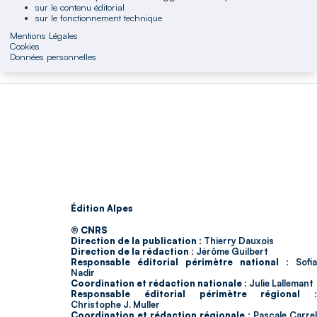
sur le contenu éditorial
sur le fonctionnement technique
Mentions Légales
Cookies
Données personnelles
Édition Alpes
© CNRS
Direction de la publication :
Thierry Dauxois
Direction de la rédaction :
Jérôme Guilbert
Responsable éditorial périmètre national :
Sofia
Nadir
Coordination et rédaction nationale :
Julie Lallemant
Responsable éditorial périmètre régional :
Christophe J. Muller
Coordination et rédaction régionale :
Pascale Carrel