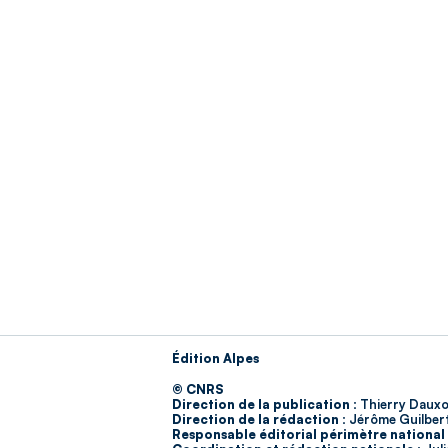
Édition Alpes
© CNRS
Direction de la publication :
Thierry Dauxo
Direction de la rédaction :
Jérôme Guilber
Responsable éditorial périmètre national 