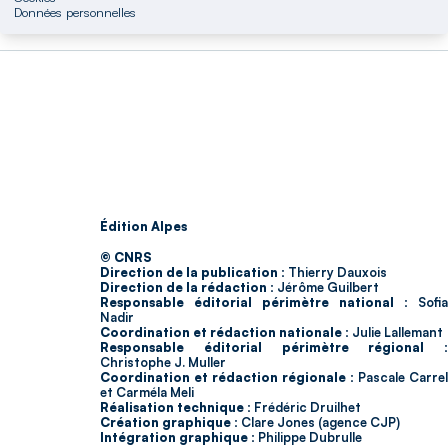
Données personnelles
Édition Alpes
© CNRS
Direction de la publication :
Thierry Dauxois
Direction de la rédaction :
Jérôme Guilbert
Responsable éditorial périmètre national :
Sofia
Nadir
Coordination et rédaction nationale :
Julie Lallemant
Responsable éditorial périmètre régional :
Christophe J. Muller
Coordination et rédaction régionale :
Pascale Carrel
et Carméla Meli
Réalisation technique :
Frédéric Druilhet
Création graphique :
Clare Jones (agence CJP)
Intégration graphique :
Philippe Dubrulle