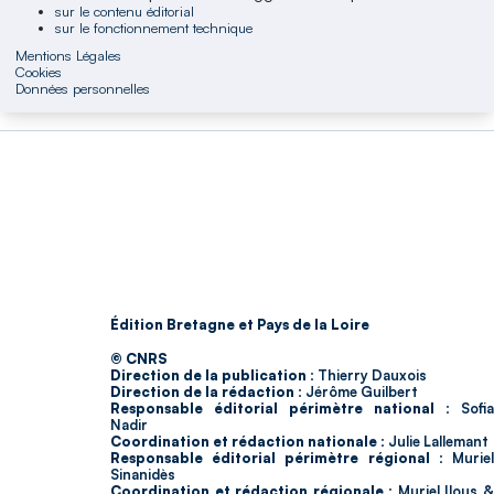
sur le contenu éditorial
sur le fonctionnement technique
Mentions Légales
Cookies
Données personnelles
Édition Bretagne et Pays de la Loire
© CNRS
Direction de la publication :
Thierry Dauxois
Direction de la rédaction :
Jérôme Guilbert
Responsable éditorial périmètre national :
Sofia
Nadir
Coordination et rédaction nationale :
Julie Lallemant
Responsable éditorial périmètre régional :
Murie
Sinanidès
Coordination et rédaction régionale :
Muriel Ilous 