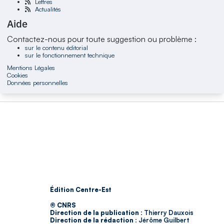
Lettres
Actualités
Aide
Contactez-nous pour toute suggestion ou problème :
sur le contenu éditorial
sur le fonctionnement technique
Mentions Légales
Cookies
Données personnelles
Édition Centre-Est
© CNRS
Direction de la publication :
Thierry Dauxois
Direction de la rédaction :
Jérôme Guilbert