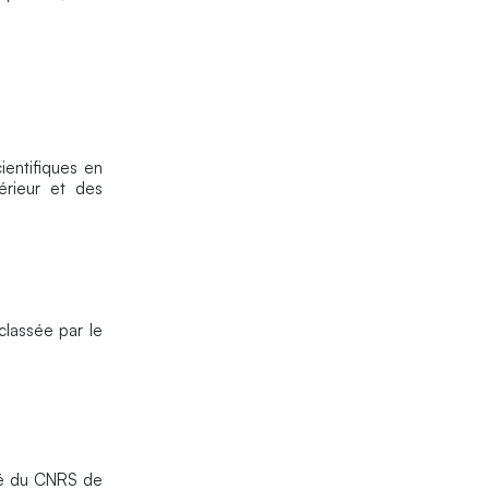
ientifiques en
érieur et des
classée par le
nté du CNRS de