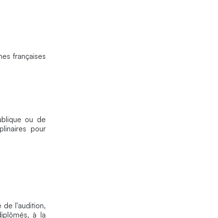
hes françaises
ublique ou de
linaires pour
de l'audition,
diplômés, à la