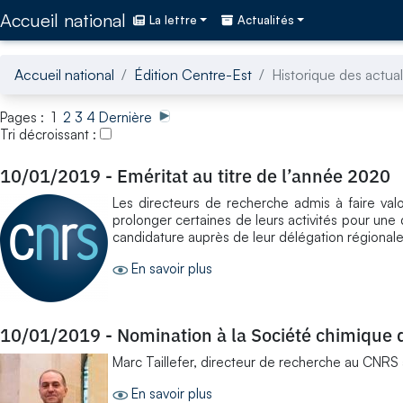
Accédez directement au contenu de la page
Accueil national
La lettre
Actualités
Accueil national
Édition Centre-Est
Historique des actual
Pages : 1
2
3
4
Dernière
Tri décroissant :
10/01/2019
-
Eméritat au titre de l’année 2020
Les directeurs de recherche admis à faire valoir
prolonger certaines de leurs activités pour une
candidature auprès de leur délégation régionale
En savoir plus
10/01/2019
-
Nomination à la Société chimique 
Marc Taillefer, directeur de recherche au CNRS 
En savoir plus