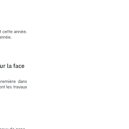
t cette année.
année.
ur la face
première dans
nt les travaux