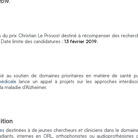
 2019
.
ts du prix Christian Le Provost destiné à récompenser des recherc
Date limite des candidatures :
13 février 2019
.
 au soutien de domaines prioritaires en matière de santé p
édicale
lance un appel à projets sur les approches interdiscip
 maladie d’Alzheimer.
ition
es
destinées à de jeunes chercheurs et cliniciens dans le domaine 
tudiants, internes en ORL, orthophonistes ou audioprothésistes 