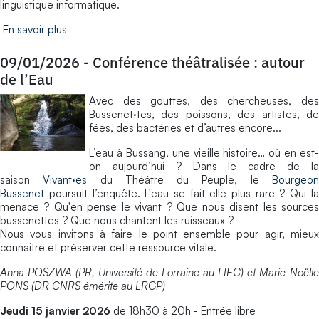
linguistique informatique.
En savoir plus
09/01/2026
-
Conférence théâtralisée : autour
de l’Eau
Avec des gouttes, des chercheuses, des
Bussenet·tes, des poissons, des artistes, de
fées, des bactéries et d’autres encore...
L’eau à Bussang, une vieille histoire… où en est-
on aujourd’hui ? Dans le cadre de la
saison
Vivant·es
du Théâtre du Peuple, le
Bourgeo
Bussenet
poursuit l’enquête. L'eau se fait-elle plus rare ? Qui la
menace ? Qu'en pense le vivant ? Que nous disent les sources
bussenettes ? Que nous chantent les ruisseaux ?
Nous vous invitons à faire le point ensemble pour agir, mieux
connaitre et préserver cette ressource vitale.
Anna POSZWA (PR, Université de Lorraine au LIEC) et Marie-Noëlle
PONS (DR CNRS émérite au LRGP)
Jeudi 15 janvier 2026
de 18h30 à 20h - Entrée libre