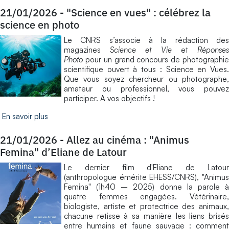
21/01/2026
-
"Science en vues" : célébrez la
science en photo
Le CNRS s’associe à la rédaction des
magazines
Science et Vie
et
Réponse
Photo
pour un grand concours de photographie
scientifique ouvert à tous : Science en Vues.
Que vous soyez chercheur ou photographe,
amateur ou professionnel, vous pouvez
participer. A vos objectifs !
En savoir plus
21/01/2026
-
Allez au cinéma : "Animus
Femina" d’Eliane de Latour
Le dernier film d'Eliane de Latour
(anthropologue émérite EHESS/CNRS), "Animus
Femina" (1h40 – 2025) donne la parole à
quatre femmes engagées. Vétérinaire,
biologiste, artiste et protectrice des animaux,
chacune retisse à sa manière les liens brisés
entre humains et faune sauvage : comment