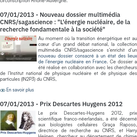
circonscription Rhône-Auvergne.
07/01/2013
-
Nouveau dossier multimédia
CNRS/sagascience : "L'énergie nucléaire, de la
recherche fondamentale à la société"
Au moment où la transition énergétique est au
cœur d’un grand débat national, la collection
multimédia CNRS/sagascience s’enrichit d’un
nouveau dossier consacré à un état des lieux
de l’énergie nucléaire en France
. Ce dossier a
été réalisé en collaboration avec les chercheurs
de l’Institut national de physique nucléaire et de physique des
particules (IN2P3) du CNRS,
En savoir plus
07/01/2013
-
Prix Descartes Huygens 2012
Le prix Descartes-Huygens 2012, prix
scientifique franco-néerlandais, a été décerné
aux biologistes cellulaires Graça Raposo,
directrice de recherche au CNRS, et Harry
Heijnen, chercheur au département de chimie