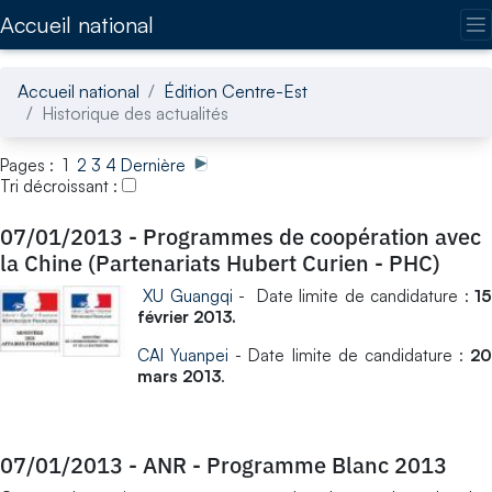
Accédez directement au contenu de la page
Accueil national
Accueil national
Édition Centre-Est
Historique des actualités
Pages : 1
2
3
4
Dernière
Tri décroissant :
07/01/2013
-
Programmes de coopération avec
la Chine (Partenariats Hubert Curien - PHC)
XU Guangqi
- Date limite de candidature :
1
février 2013.
CAI Yuanpei
- Date limite de candidature :
20
mars 2013
.
07/01/2013
-
ANR - Programme Blanc 2013