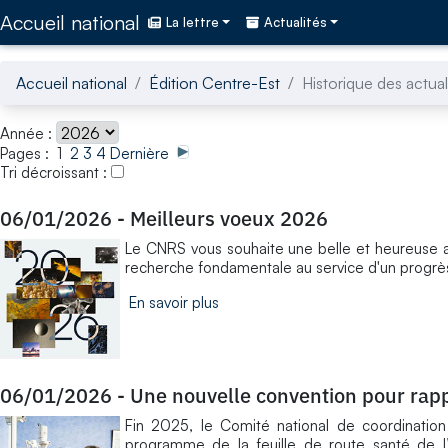
Accédez directement au contenu de la page
Accueil national
La lettre
Actualités
Accueil national
Édition Centre-Est
Historique des actual
Année :
Pages : 1
2
3
4
Dernière
Tri décroissant :
06/01/2026
-
Meilleurs voeux 2026
Le CNRS vous souhaite une belle et heureuse 
recherche fondamentale au service d'un progrès
En savoir plus
06/01/2026
-
Une nouvelle convention pour rapp
Fin 2025, le Comité national de coordinatio
programme de la feuille de route santé de l