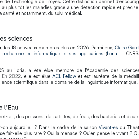
té de Technologie de Troyes. Cette distinction permet d’encourag
r au plus tôt les maladies grâce à une détection rapide et précise.
a santé et notamment, du suivi médical.
des sciences
er, les 18 nouveaux membres élus en 2026. Parmi eux,
Claire Gar
e recherche en informatique et ses applications
(
Loria
– CNRS/U
RS au Loria, a été élue membre de l'Académie des sciences 
. En 2022, elle est élue
ACL Fellow
et est lauréate de la médail
lence scientifique dans le domaine de la linguistique informatique.
e l’Eau
·tes, des poissons, des artistes, de fées, des bactéries et d’autr
st-on aujourd’hui ? Dans le cadre de la saison
Vivant·es
du Théât
 se fait-elle plus rare ? Qui la menace ? Qu'en pense le vivant ? Q