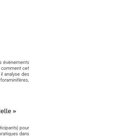
 les événements
re comment cet
 il analyse des
foraminifères,
ielle »
icipants) pour
pratiques dans