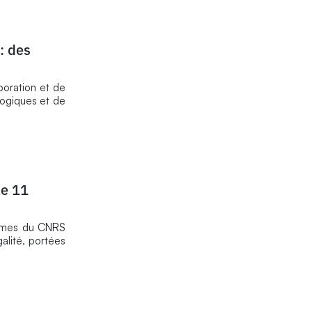
: des
boration et de
logiques et de
le 11
femmes du CNRS
galité, portées