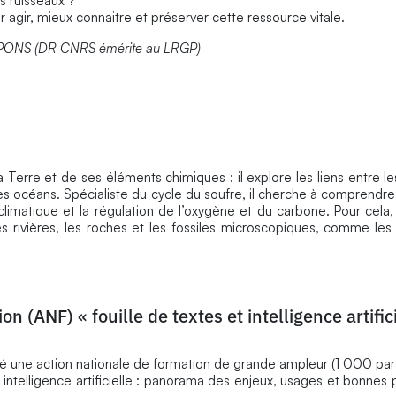
s ruisseaux ?
r agir, mieux connaitre et préserver cette ressource vitale.
e PONS (DR CNRS émérite au LRGP)
la Terre et de ses éléments chimiques : il explore les liens entre
des océans. Spécialiste du cycle du soufre, il cherche à comprend
climatique et la régulation de l’oxygène et du carbone. Pour cela,
les rivières, les roches et les fossiles microscopiques, comme les 
on (ANF) « fouille de textes et intelligence artific
 une action nationale de formation de grande ampleur (1 000 part
 intelligence artificielle : panorama des enjeux, usages et bonnes 