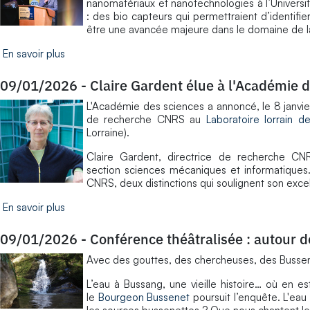
nanomatériaux et nanotechnologies à l’Universi
: des bio capteurs qui permettraient d’identifie
être une avancée majeure dans le domaine de l
En savoir plus
09/01/2026
-
Claire Gardent élue à l'Académie 
L'Académie des sciences a annoncé, le 8 janvi
de recherche CNRS au
Laboratoire lorrain d
Lorraine).
Claire Gardent, directrice de recherche CN
section sciences mécaniques et informatiques
CNRS, deux distinctions qui soulignent son excel
En savoir plus
09/01/2026
-
Conférence théâtralisée : autour d
Avec des gouttes, des chercheuses, des Bussenet
L’eau à Bussang, une vieille histoire… où en e
le
Bourgeon Bussenet
poursuit l’enquête. L'eau