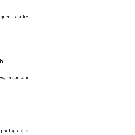
nguent quatre
ch
ues, lance une
 photographie