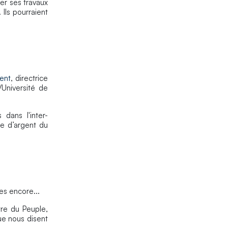
er ses travaux
 Ils pourraient
dent
, directrice
niversité de
dans l'inter-
le d’argent du
es encore...
re du Peuple,
ue nous disent